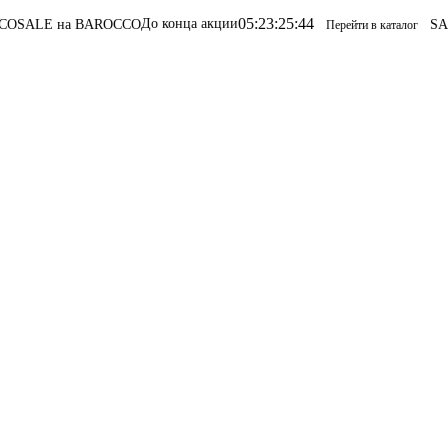
05
:
23
:
25
:
44
До конца акции
LE на BAROCCO
SALE н
Перейти в каталог