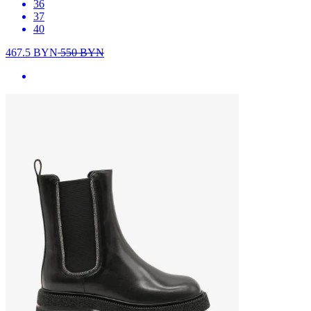
36
37
40
467.5
BYN
550
BYN