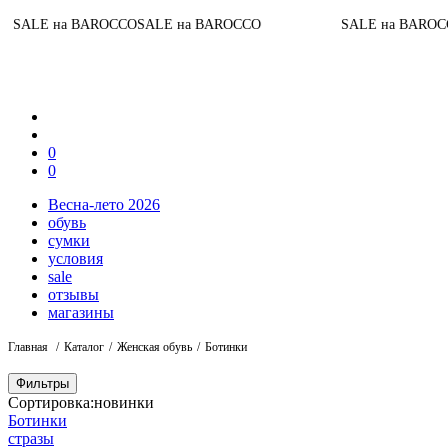
LE на BAROCCO
SALE на BAROCCO
SALE на BAROCCO
SA
0
0
Весна-лето 2026
обувь
сумки
условия
sale
отзывы
магазины
Главная
Каталог
Женская обувь
Ботинки
Фильтры
Сортировка:
новинки
Ботинки
стразы