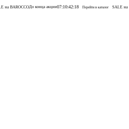
07
:
10
:
42
:
18
До конца акции
на BAROCCO
SALE на B
Перейти в каталог