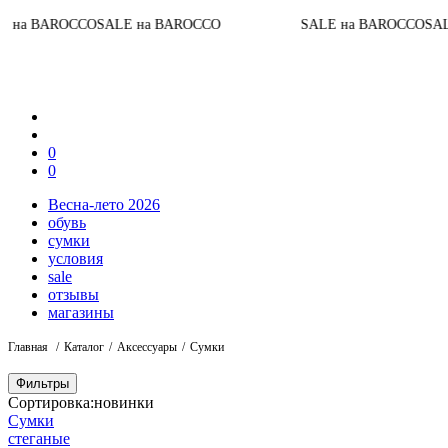
а BAROCCO
SALE на BAROCCO
SALE на BAROCCO
SALE 
0
0
Весна-лето 2026
обувь
сумки
условия
sale
отзывы
магазины
Главная
Каталог
Аксессуары
Сумки
Фильтры
Сортировка:
новинки
Сумки
стеганые