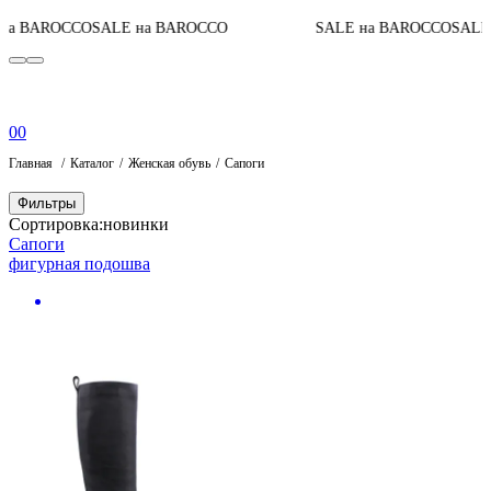
на BAROCCO
SALE на BAROCCO
SALE на BAROCCO
SALE 
0
0
Главная
Каталог
Женская обувь
Сапоги
Фильтры
Сортировка:
новинки
Сапоги
фигурная подошва