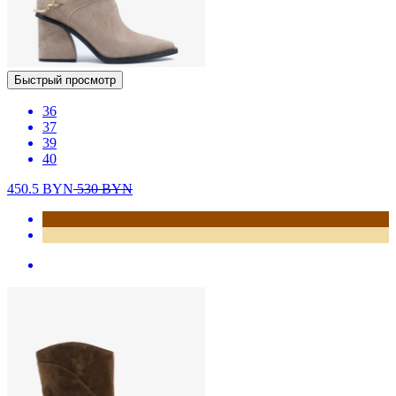
Быстрый просмотр
36
37
39
40
450.5
BYN
530
BYN