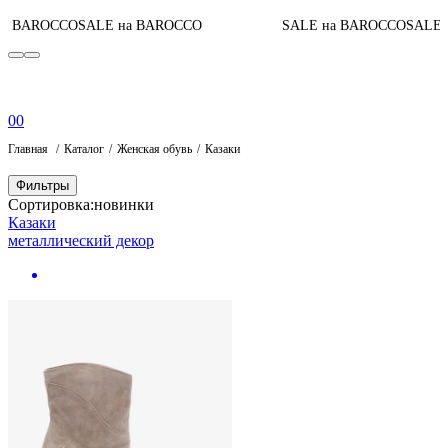
а BAROCCO
SALE на BAROCCO
SALE на BAROCCO
SALE н
0
0
Главная
Каталог
Женская обувь
Казаки
Фильтры
Сортировка:
новинки
Казаки
металлический декор