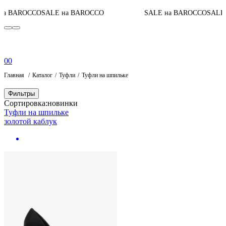
а BAROCCO
SALE на BAROCCO
SALE на BAROCCO
SALE 
0
0
Главная
Каталог
Туфли
Туфли на шпильке
Фильтры
Сортировка:
новинки
Туфли на шпильке
золотой каблук