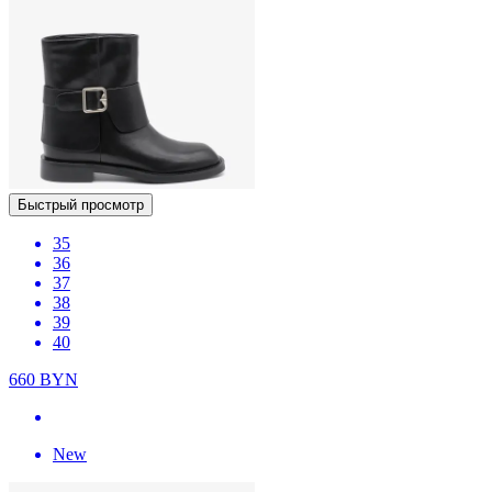
Быстрый просмотр
35
36
37
38
39
40
660
BYN
New