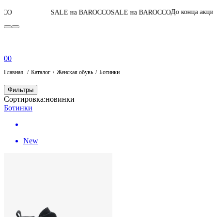
04
:
04
:
30
:
58
До конца акции
SALE на BAROCCO
SALE на BAROCCO
0
0
Главная
Каталог
Женская обувь
Ботинки
Фильтры
Сортировка:
новинки
Ботинки
New