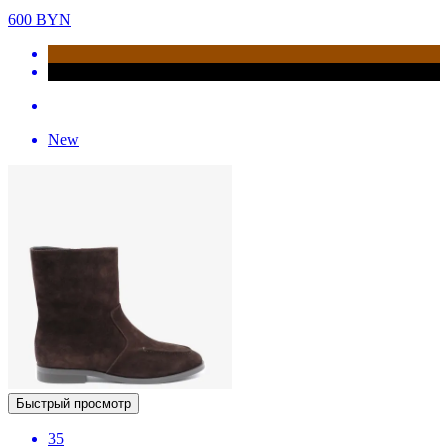
600
BYN
New
Быстрый просмотр
35