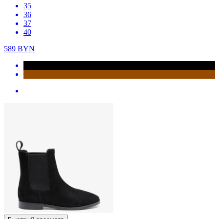
35
36
37
40
589
BYN