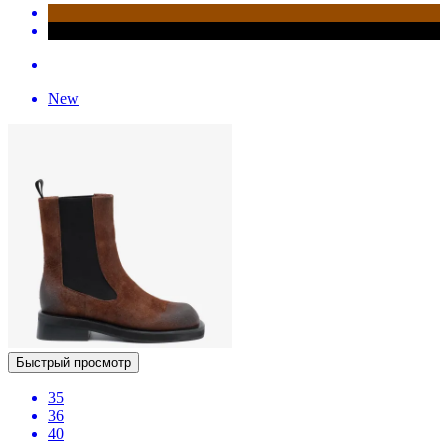
New
Быстрый просмотр
35
36
40