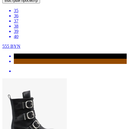
Быстрый просмотр
35
36
37
38
39
40
555
BYN