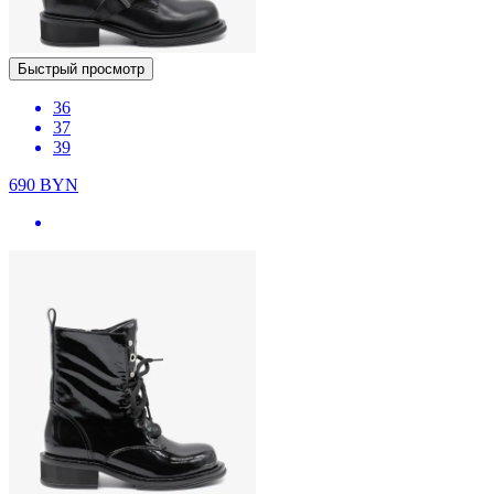
Быстрый просмотр
36
37
39
690
BYN