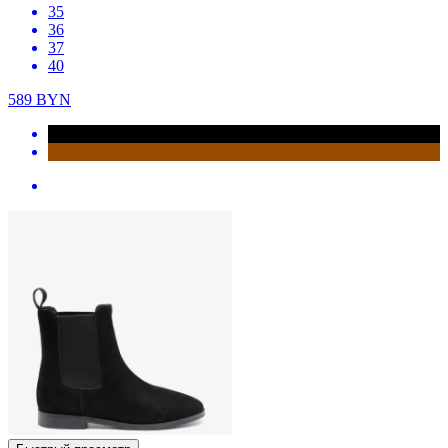
35
36
37
40
589
BYN