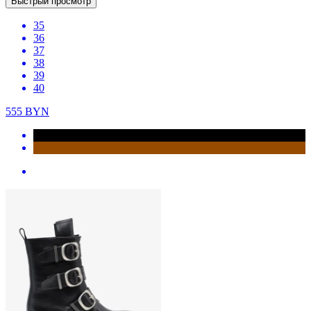
Быстрый просмотр
35
36
37
38
39
40
555
BYN