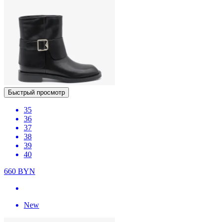
Быстрый просмотр
35
36
37
38
39
40
660
BYN
New