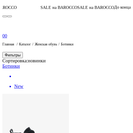
04
:
20
:
23
До конца акции
SALE на BAROCCO
SALE на BAROCCO
0
0
Главная
Каталог
Женская обувь
Ботинки
Фильтры
Сортировка:
новинки
Ботинки
New