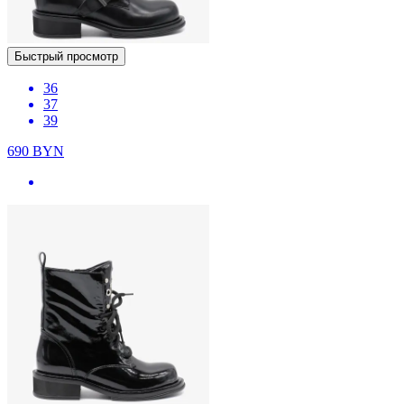
Быстрый просмотр
36
37
39
690
BYN