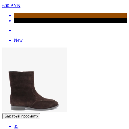
600
BYN
New
Быстрый просмотр
35