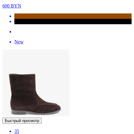
600
BYN
New
Быстрый просмотр
35