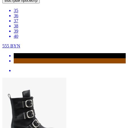
Быстрый просмотр
35
36
37
38
39
40
555
BYN