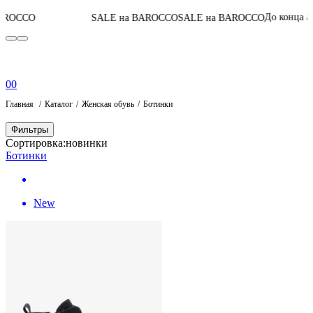
06
:
17
:
59
:
До конца акции
SALE на BAROCCO
SALE на BAROCCO
0
0
Главная
Каталог
Женская обувь
Ботинки
Фильтры
Сортировка:
новинки
Ботинки
New