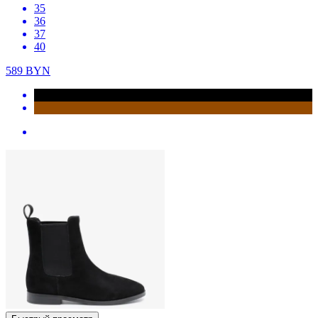
35
36
37
40
589
BYN