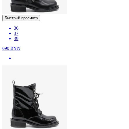
Быстрый просмотр
36
37
39
690
BYN