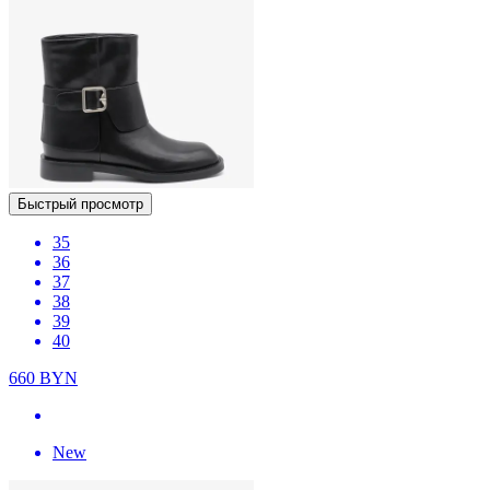
Быстрый просмотр
35
36
37
38
39
40
660
BYN
New