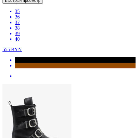
Быстрый просмотр
35
36
37
38
39
40
555
BYN