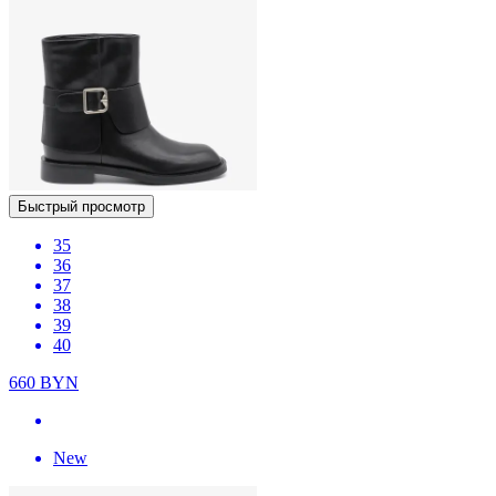
Быстрый просмотр
35
36
37
38
39
40
660
BYN
New