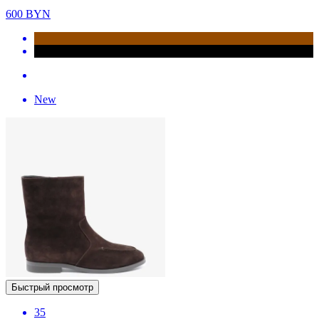
600
BYN
New
Быстрый просмотр
35