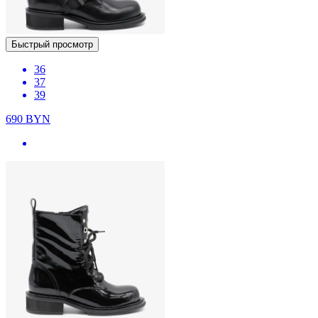
Быстрый просмотр
36
37
39
690
BYN