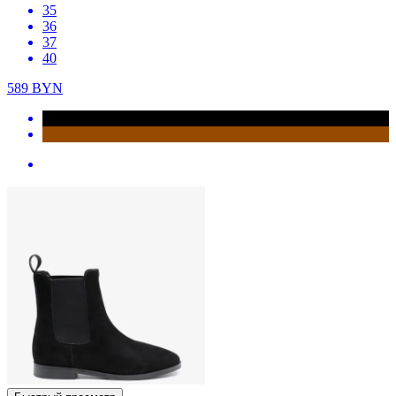
35
36
37
40
589
BYN