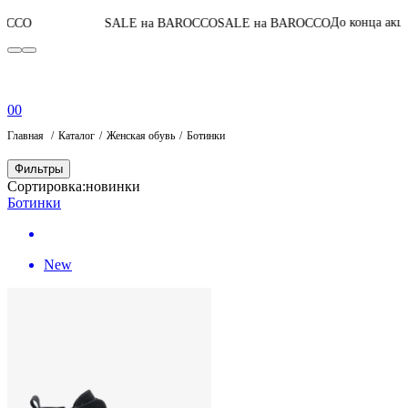
06
:
13
:
41
:
54
До конца акции
SALE на BAROCCO
SALE на BAROCCO
0
0
Главная
Каталог
Женская обувь
Ботинки
Фильтры
Сортировка:
новинки
Ботинки
New