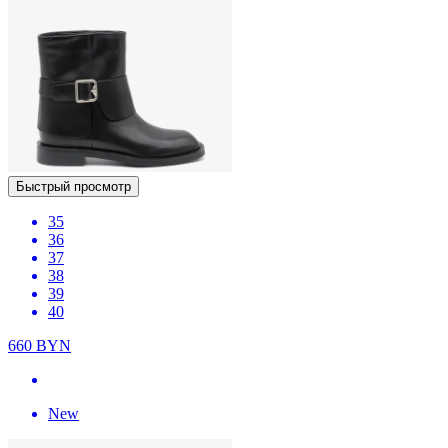
Быстрый просмотр
35
36
37
38
39
40
660
BYN
New