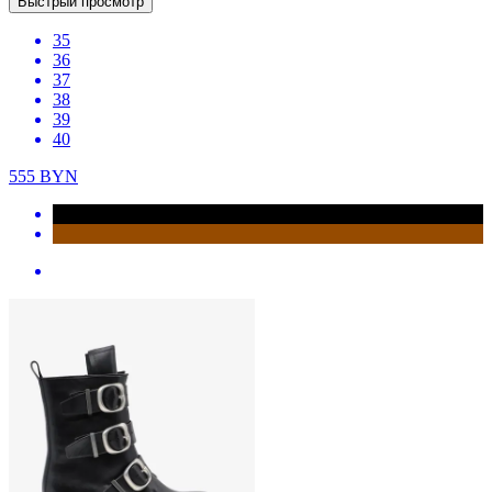
Быстрый просмотр
35
36
37
38
39
40
555
BYN