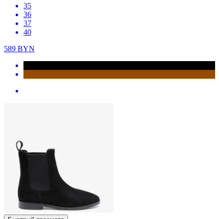
35
36
37
40
589
BYN