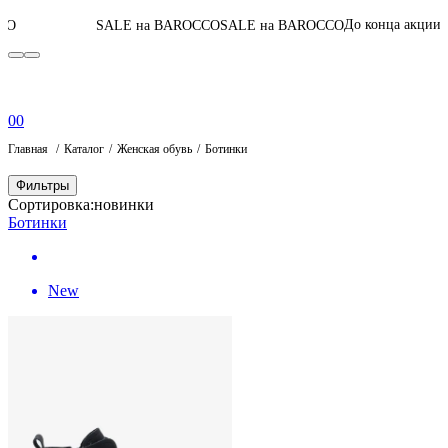
06
:
13
:
16
:
25
До конца акции
SALE на BAROCCO
SALE на BAROCCO
П
0
0
Главная
Каталог
Женская обувь
Ботинки
Фильтры
Сортировка:
новинки
Ботинки
New