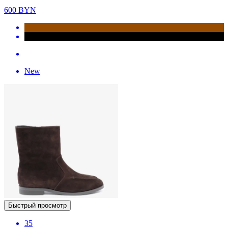
600
BYN
New
Быстрый просмотр
35