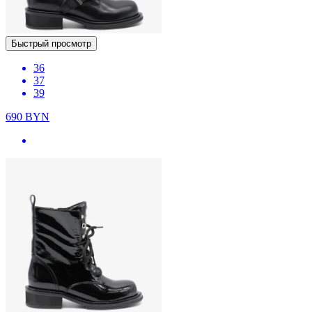
Быстрый просмотр
36
37
39
690
BYN