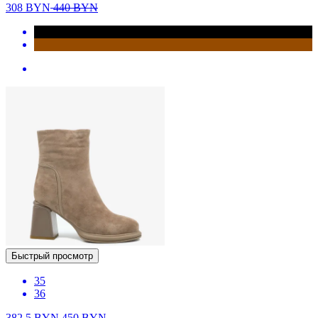
308
BYN
440
BYN
Быстрый просмотр
35
36
382.5
BYN
450
BYN