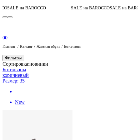
Д
ALE на BAROCCO
SALE на BAROCCO
SALE на BAROCCO
0
0
Главная
Каталог
Женская обувь
Ботильоны
Фильтры
Сортировка:
новинки
Ботильоны
коричневый
Размер: 35
New