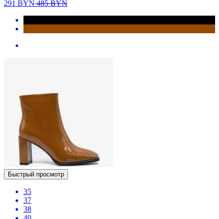
291
BYN
485
BYN
Быстрый просмотр
35
37
38
40