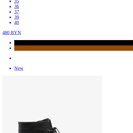
35
36
37
39
40
480
BYN
New