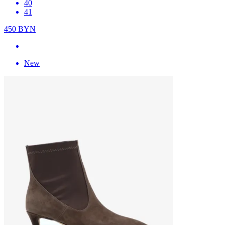
40
41
450
BYN
New