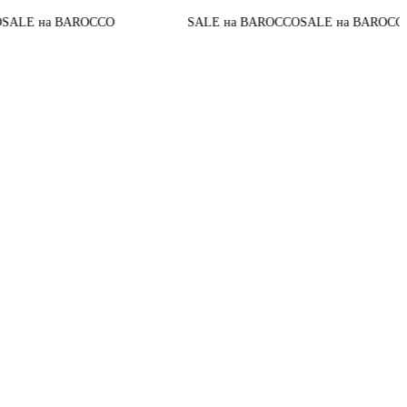
До конц
а BAROCCO
SALE на BAROCCO
SALE на BAROCCO