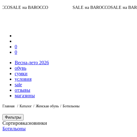
До
LE на BAROCCO
SALE на BAROCCO
SALE на BAROCCO
0
0
Весна-лето 2026
обувь
сумки
условия
sale
отзывы
магазины
Главная
Каталог
Женская обувь
Ботильоны
Фильтры
Сортировка:
новинки
Ботильоны