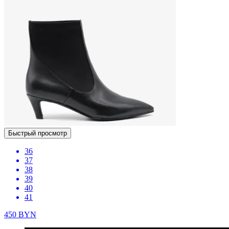
Быстрый просмотр
36
37
38
39
40
41
450
BYN