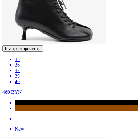
Быстрый просмотр
35
36
37
39
40
480
BYN
New