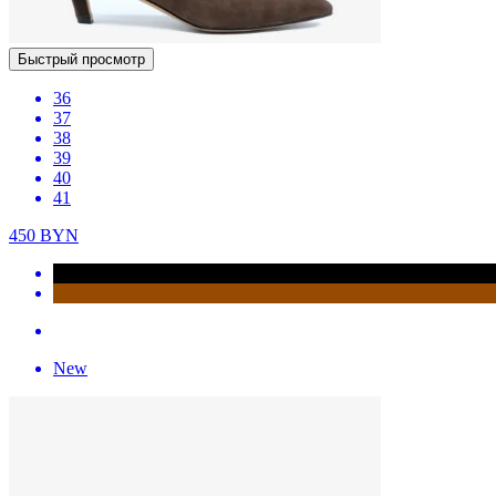
Быстрый просмотр
36
37
38
39
40
41
450
BYN
New