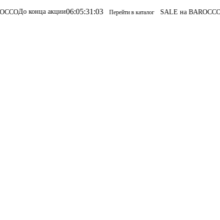
06
:
05
:
31
:
03
 конца акции
SALE на BAROCCO
SALE н
Перейти в каталог