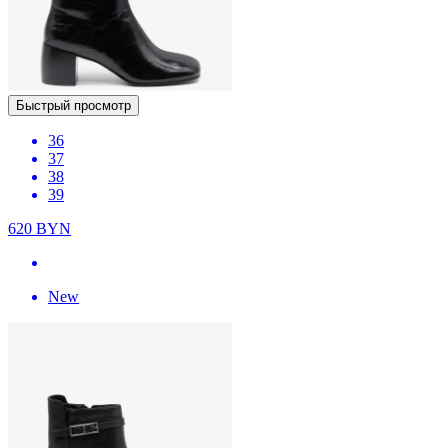
Быстрый просмотр
36
37
38
39
620
BYN
New