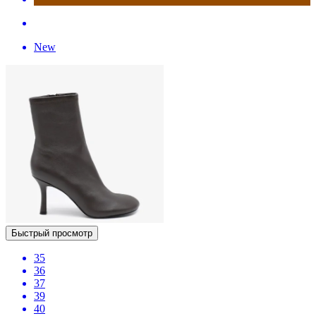
New
Быстрый просмотр
35
36
37
39
40