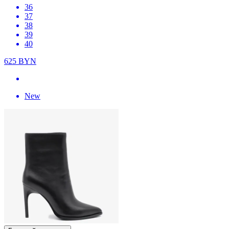
36
37
38
39
40
625
BYN
New