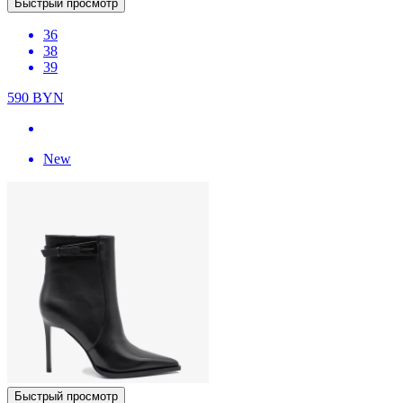
Быстрый просмотр
36
38
39
590
BYN
New
Быстрый просмотр