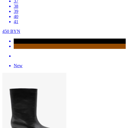
37
38
39
40
41
450
BYN
New