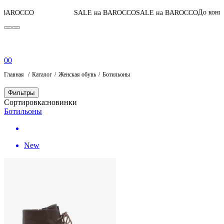
06
:
16
:
До конца акции
SALE на BAROCCO
SALE на BAROCCO
0
0
Главная
Каталог
Женская обувь
Ботильоны
Фильтры
Сортировка:
новинки
Ботильоны
New