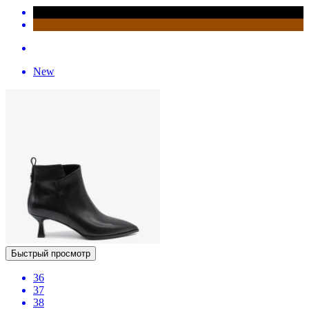
New
Быстрый просмотр
36
37
38