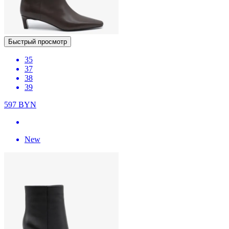
Быстрый просмотр
35
37
38
39
597
BYN
New