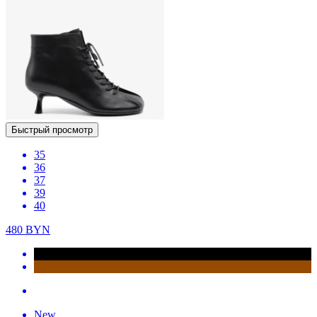
Быстрый просмотр
35
36
37
39
40
480
BYN
New