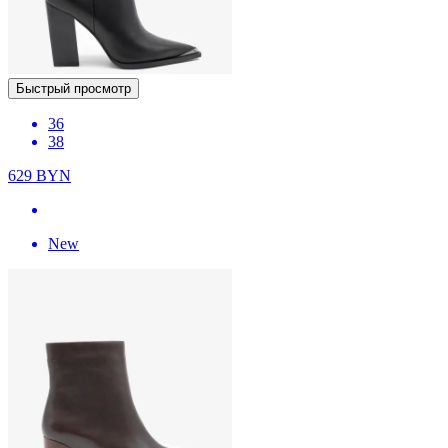
Быстрый просмотр
36
38
629
BYN
New