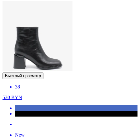
Быстрый просмотр
38
530
BYN
New