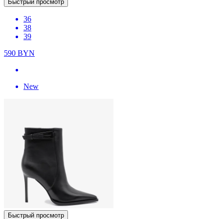
Быстрый просмотр
36
38
39
590
BYN
New
Быстрый просмотр