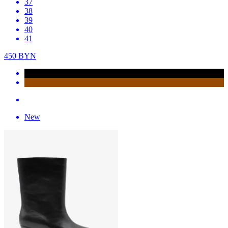
37
38
39
40
41
450
BYN
New