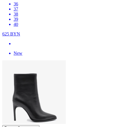
36
37
38
39
40
625
BYN
New