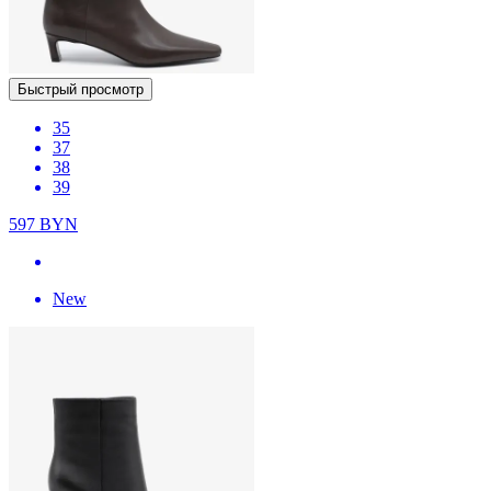
Быстрый просмотр
35
37
38
39
597
BYN
New