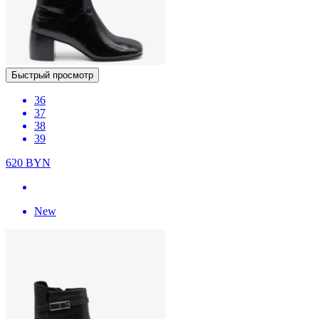
Быстрый просмотр
36
37
38
39
620
BYN
New