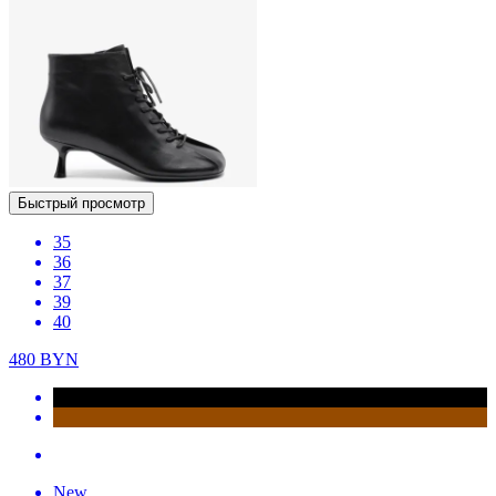
Быстрый просмотр
35
36
37
39
40
480
BYN
New