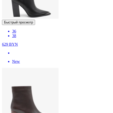
Быстрый просмотр
36
38
629
BYN
New