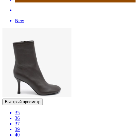
New
Быстрый просмотр
35
36
37
39
40