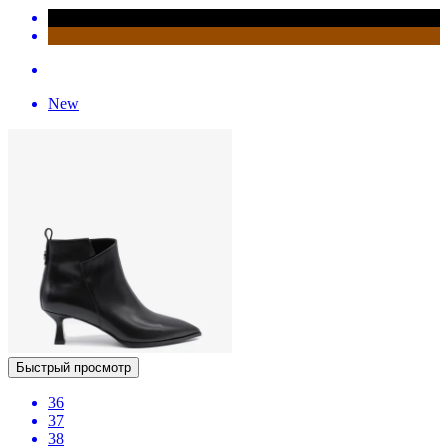
New
Быстрый просмотр
36
37
38