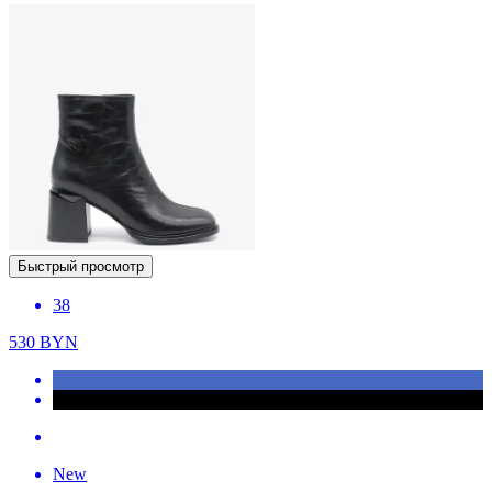
Быстрый просмотр
38
530
BYN
New