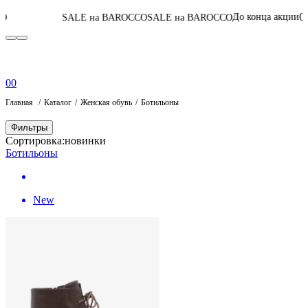
04
:
14
:
21
:
56
До конца акции
SALE на BAROCCO
SALE на BAROCCO
Пе
0
0
Главная
Каталог
Женская обувь
Ботильоны
Фильтры
Сортировка:
новинки
Ботильоны
New