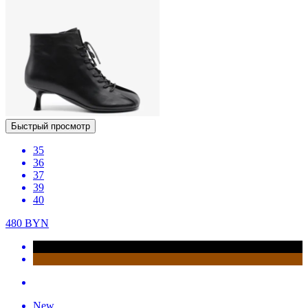
Быстрый просмотр
35
36
37
39
40
480
BYN
New