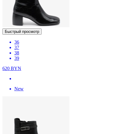
Быстрый просмотр
36
37
38
39
620
BYN
New