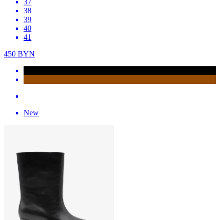
37
38
39
40
41
450
BYN
New