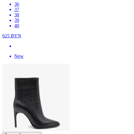
36
37
38
39
40
625
BYN
New