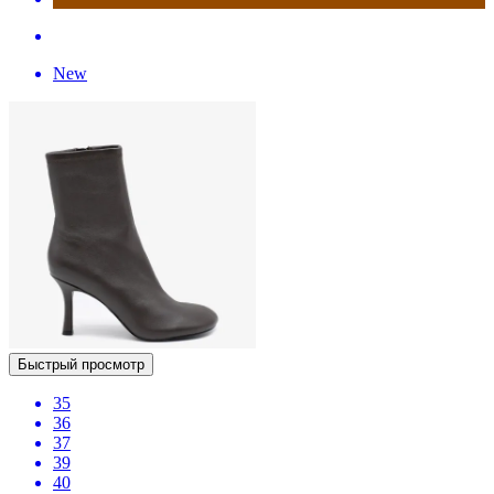
New
Быстрый просмотр
35
36
37
39
40