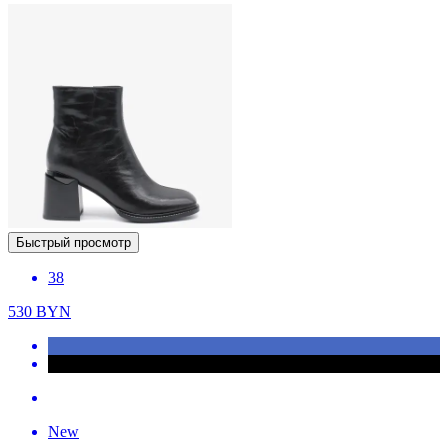
Быстрый просмотр
38
530
BYN
New