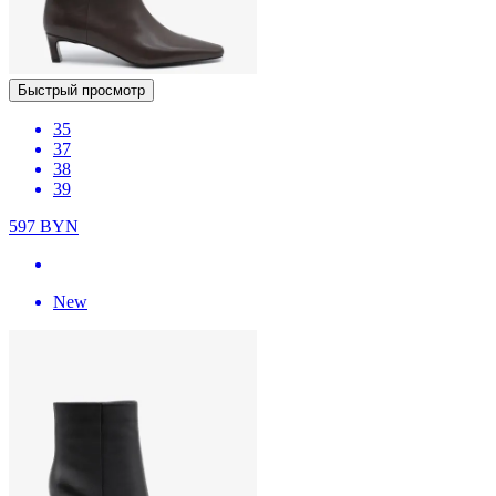
Быстрый просмотр
35
37
38
39
597
BYN
New