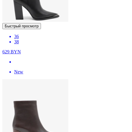
Быстрый просмотр
36
38
629
BYN
New