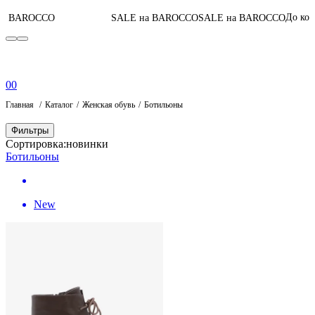
05
:
0
До конца акции
SALE на BAROCCO
SALE на BAROCCO
0
0
Главная
Каталог
Женская обувь
Ботильоны
Фильтры
Сортировка:
новинки
Ботильоны
New