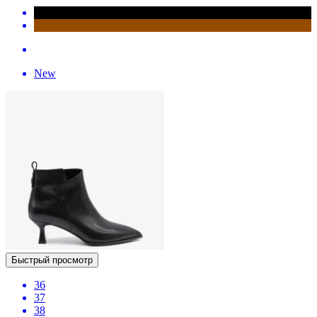
New
Быстрый просмотр
36
37
38