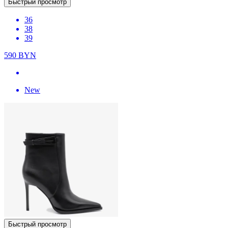
Быстрый просмотр
36
38
39
590
BYN
New
Быстрый просмотр