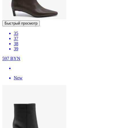
Быстрый просмотр
35
37
38
39
597
BYN
New