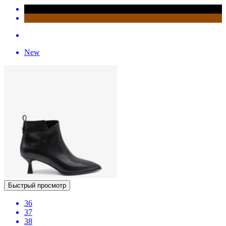
New
Быстрый просмотр
36
37
38