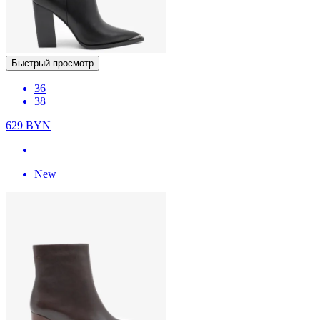
Быстрый просмотр
36
38
629
BYN
New