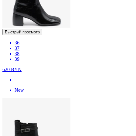
Быстрый просмотр
36
37
38
39
620
BYN
New