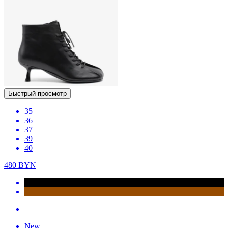
Быстрый просмотр
35
36
37
39
40
480
BYN
New