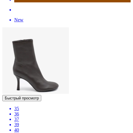
New
Быстрый просмотр
35
36
37
39
40