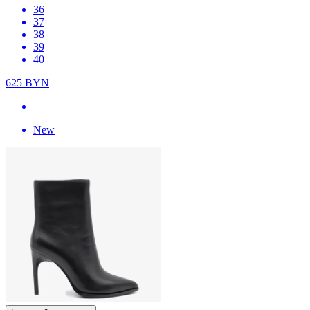
36
37
38
39
40
625
BYN
New