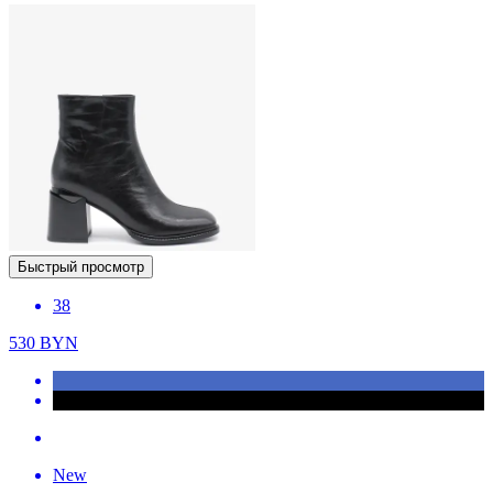
Быстрый просмотр
38
530
BYN
New