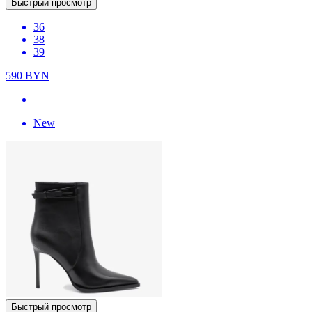
Быстрый просмотр
36
38
39
590
BYN
New
Быстрый просмотр