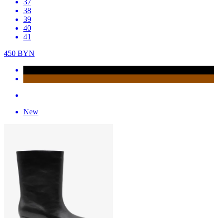
37
38
39
40
41
450
BYN
New