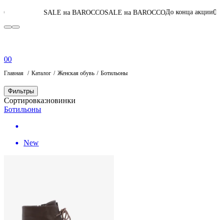
06
:
15
:
53
:
30
До конца акции
SALE на BAROCCO
SALE на BAROCCO
Пе
0
0
Главная
Каталог
Женская обувь
Ботильоны
Фильтры
Сортировка:
новинки
Ботильоны
New