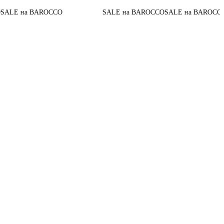
До конца 
BAROCCO
SALE на BAROCCO
SALE на BAROCCO