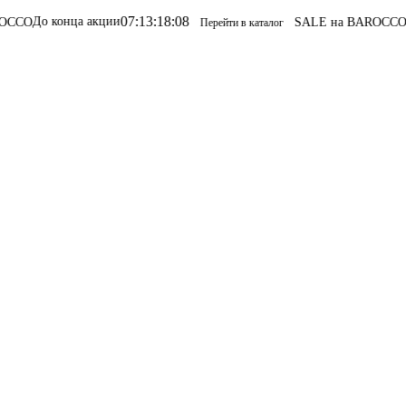
07
:
13
:
18
:
08
нца акции
SALE на BAROCCO
SALE на 
Перейти в каталог