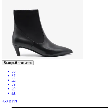
Быстрый просмотр
36
37
38
39
40
41
450
BYN