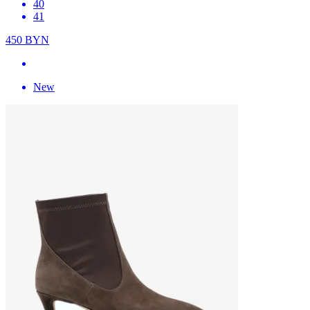
40
41
450
BYN
New