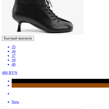
Быстрый просмотр
35
36
37
39
40
480
BYN
New