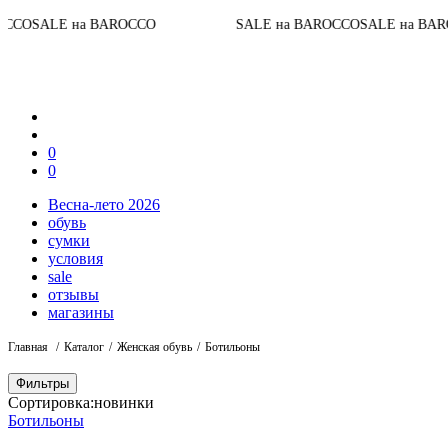
До ко
 на BAROCCO
SALE на BAROCCO
SALE на BAROCCO
0
0
Весна-лето 2026
обувь
сумки
условия
sale
отзывы
магазины
Главная
Каталог
Женская обувь
Ботильоны
Фильтры
Сортировка:
новинки
Ботильоны