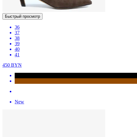
Быстрый просмотр
36
37
38
39
40
41
450
BYN
New