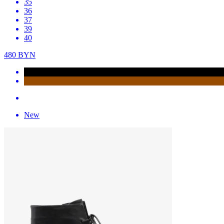
35
36
37
39
40
480
BYN
New