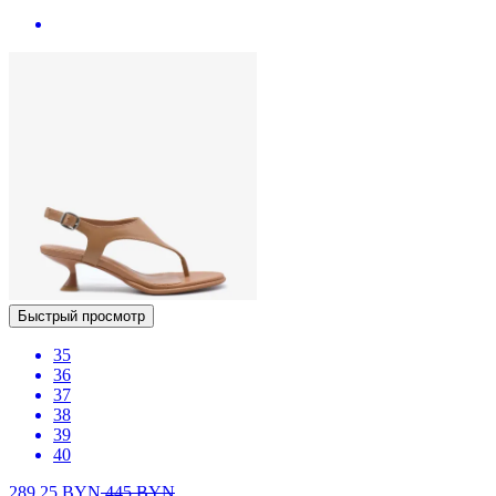
Быстрый просмотр
35
36
37
38
39
40
289.25
BYN
445
BYN