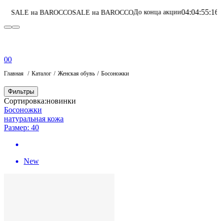
04
:
04
:
55
:
16
До конца акции
 BAROCCO
SALE на BAROCCO
Перейти в кат
0
0
Главная
Каталог
Женская обувь
Босоножки
Фильтры
Сортировка:
новинки
Босоножки
натуральная кожа
Размер: 40
New