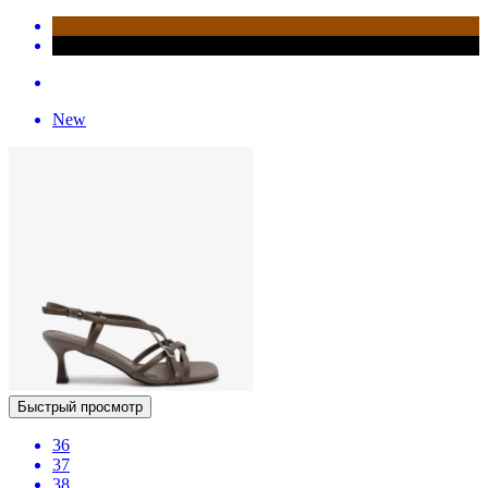
New
Быстрый просмотр
36
37
38