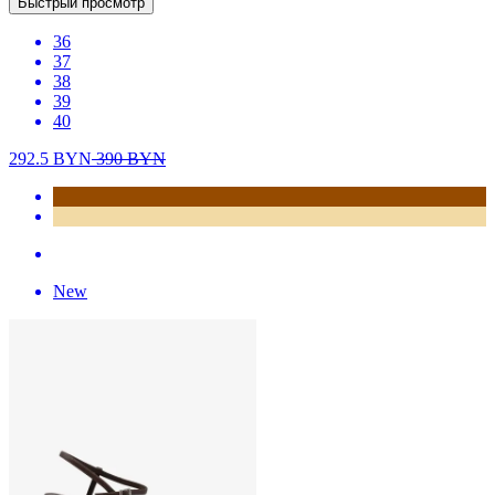
Быстрый просмотр
36
37
38
39
40
292.5
BYN
390
BYN
New