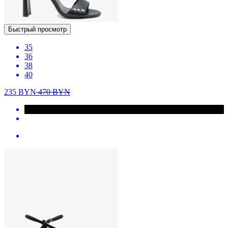
Быстрый просмотр
35
36
38
40
235
BYN
470
BYN