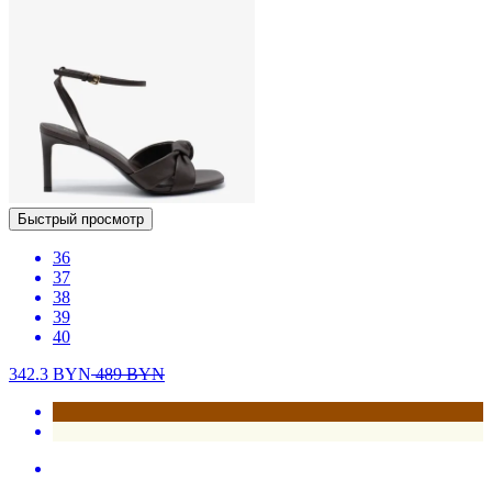
Быстрый просмотр
36
37
38
39
40
342.3
BYN
489
BYN