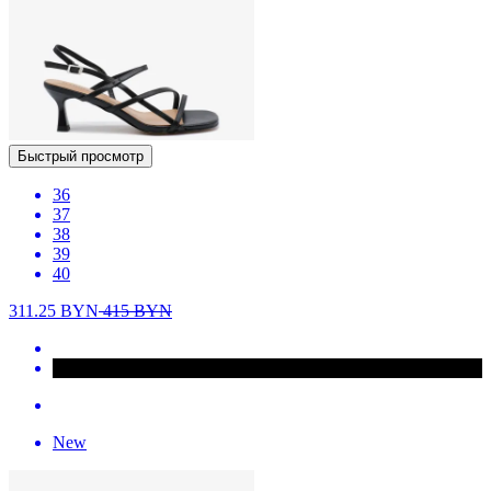
Быстрый просмотр
36
37
38
39
40
311.25
BYN
415
BYN
New