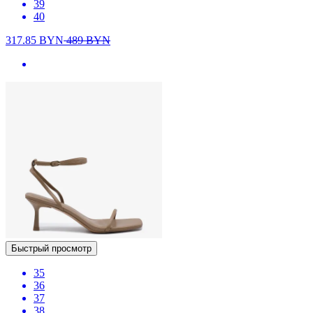
39
40
317.85
BYN
489
BYN
Быстрый просмотр
35
36
37
38