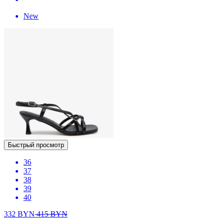
New
Быстрый просмотр
36
37
38
39
40
332
BYN
415
BYN