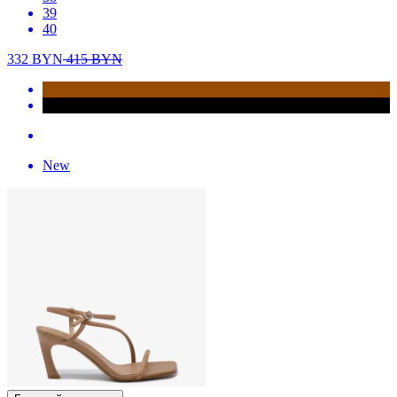
39
40
332
BYN
415
BYN
New