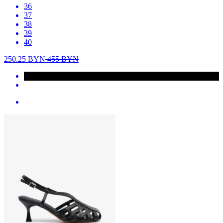
36
37
38
39
40
250.25
BYN
455
BYN