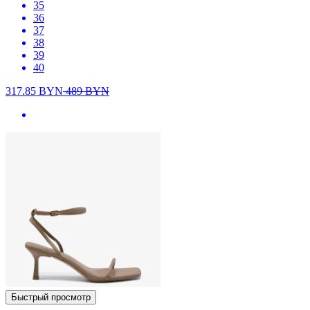
35
36
37
38
39
40
317.85
BYN
489
BYN
Быстрый просмотр