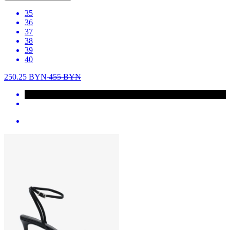
35
36
37
38
39
40
250.25
BYN
455
BYN