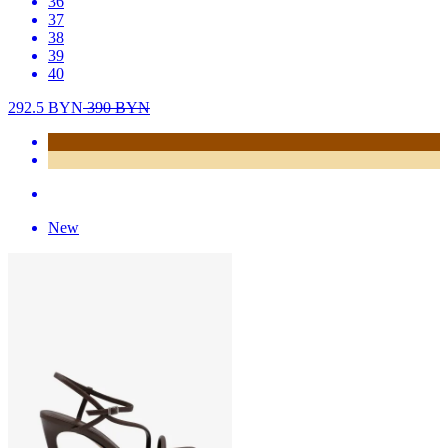
36
37
38
39
40
292.5
BYN
390
BYN
New