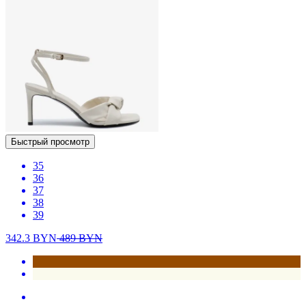
Быстрый просмотр
35
36
37
38
39
342.3
BYN
489
BYN