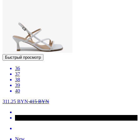
Быстрый просмотр
36
37
38
39
40
311.25
BYN
415
BYN
New