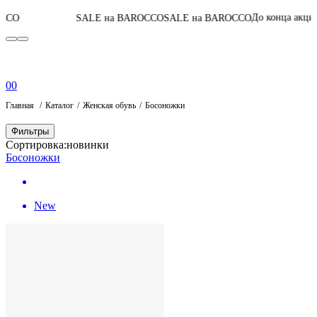
05
:
10
:
08
:
11
До конца акции
SALE на BAROCCO
SALE на BAROCCO
0
0
Главная
Каталог
Женская обувь
Босоножки
Фильтры
Сортировка:
новинки
Босоножки
New