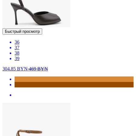
Быстрый просмотр
36
37
38
39
304.85
BYN
469
BYN