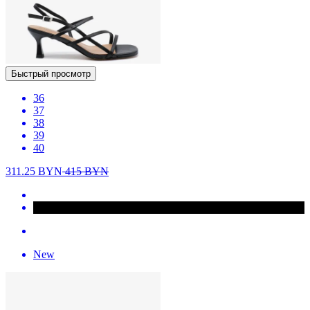
Быстрый просмотр
36
37
38
39
40
311.25
BYN
415
BYN
New