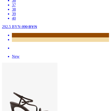
36
37
38
39
40
292.5
BYN
390
BYN
New