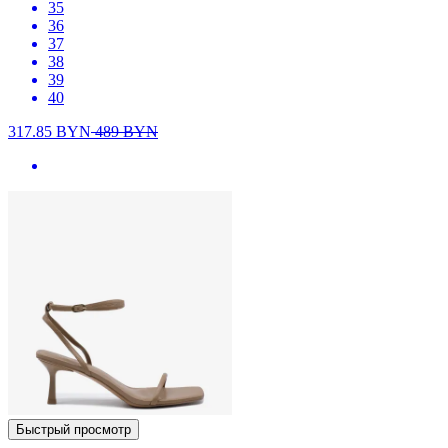
35
36
37
38
39
40
317.85
BYN
489
BYN
Быстрый просмотр