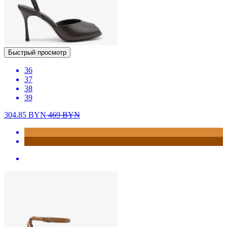
Быстрый просмотр
36
37
38
39
304.85
BYN
469
BYN