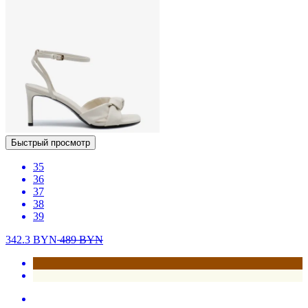
Быстрый просмотр
35
36
37
38
39
342.3
BYN
489
BYN