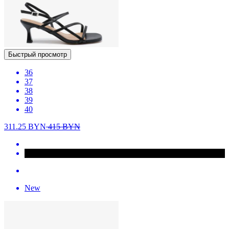
Быстрый просмотр
36
37
38
39
40
311.25
BYN
415
BYN
New