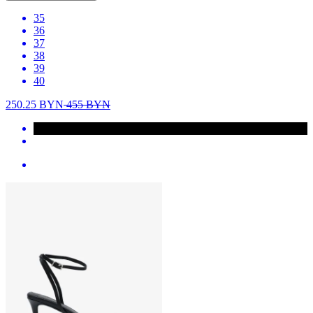
35
36
37
38
39
40
250.25
BYN
455
BYN