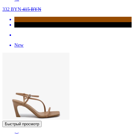
332
BYN
415
BYN
New
Быстрый просмотр