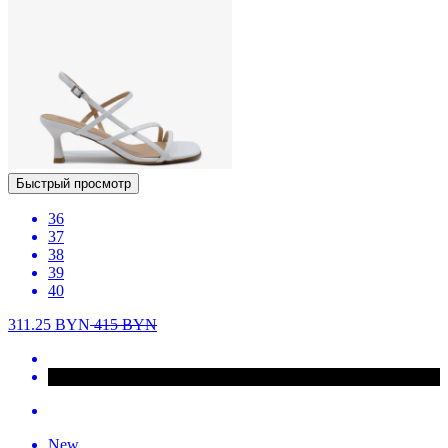
Быстрый просмотр
36
37
38
39
40
311.25
BYN
415
BYN
New