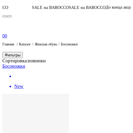
04
:
07
:
46
:
54
До конца акции
SALE на BAROCCO
SALE на BAROCCO
0
0
Главная
Каталог
Женская обувь
Босоножки
Фильтры
Сортировка:
новинки
Босоножки
New