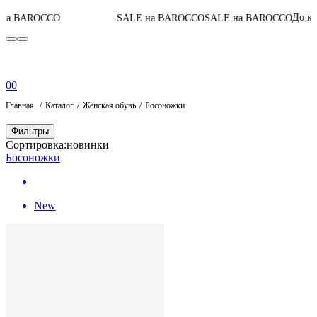
04
:
До конца акции
O
SALE на BAROCCO
SALE на BAROCCO
0
0
Главная
Каталог
Женская обувь
Босоножки
Фильтры
Сортировка:
новинки
Босоножки
New