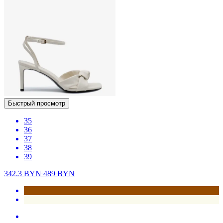
Быстрый просмотр
35
36
37
38
39
342.3
BYN
489
BYN