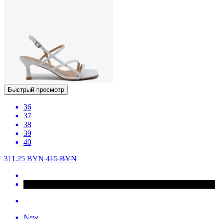
Быстрый просмотр
36
37
38
39
40
311.25
BYN
415
BYN
New