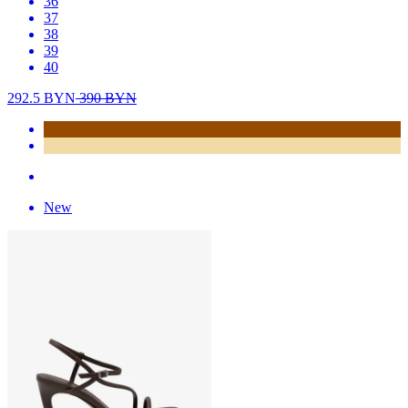
36
37
38
39
40
292.5
BYN
390
BYN
New