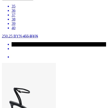
35
36
37
38
39
40
250.25
BYN
455
BYN