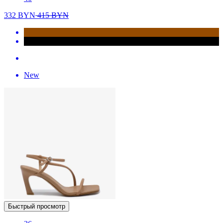
332
BYN
415
BYN
New
Быстрый просмотр