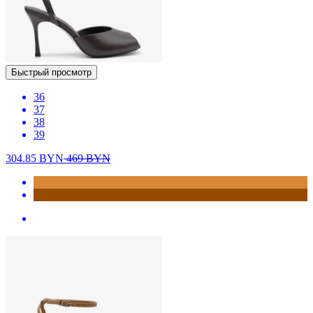
Быстрый просмотр
36
37
38
39
304.85
BYN
469
BYN