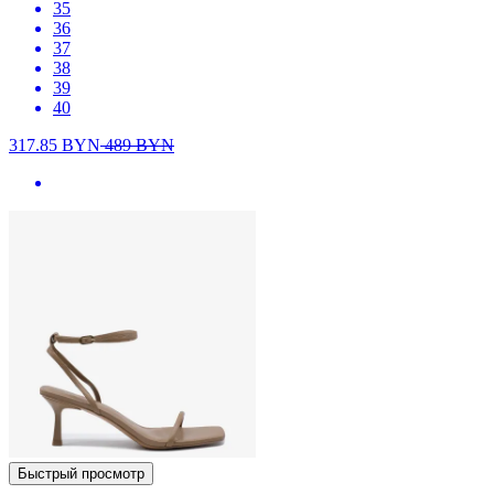
35
36
37
38
39
40
317.85
BYN
489
BYN
Быстрый просмотр