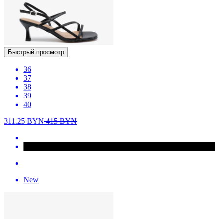
Быстрый просмотр
36
37
38
39
40
311.25
BYN
415
BYN
New