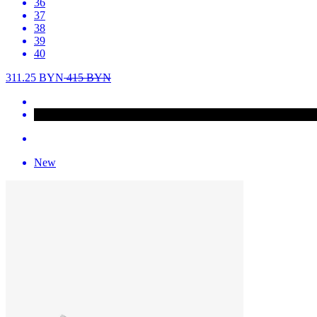
36
37
38
39
40
311.25
BYN
415
BYN
New