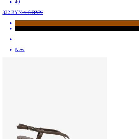
40
332
BYN
415
BYN
New