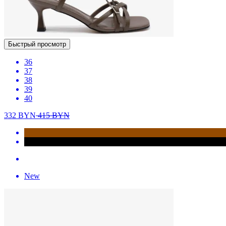
Быстрый просмотр
36
37
38
39
40
332
BYN
415
BYN
New