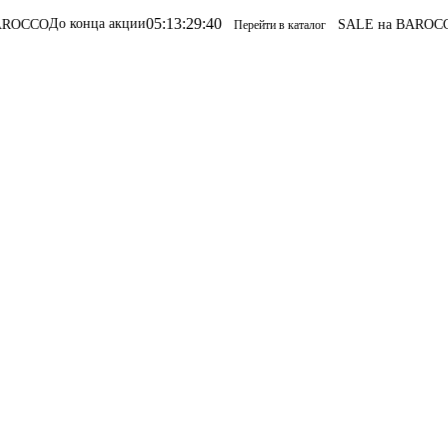
05
:
13
:
29
:
40
До конца акции
SALE на BAROCCO
SALE
Перейти в каталог