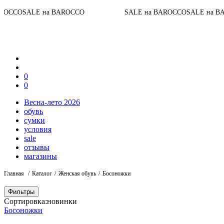
ALE на BAROCCO
SALE на BAROCCO
SALE на BAROCCO
0
0
Весна-лето 2026
обувь
сумки
условия
sale
отзывы
магазины
Главная
Каталог
Женская обувь
Босоножки
Фильтры
Сортировка:
новинки
Босоножки