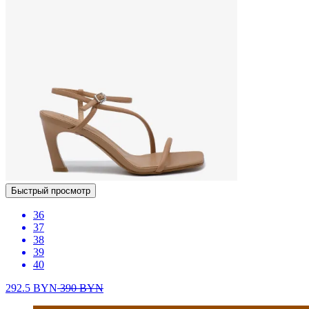
Быстрый просмотр
36
37
38
39
40
292.5
BYN
390
BYN