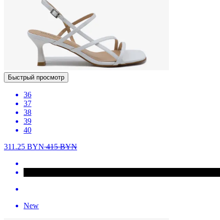
Быстрый просмотр
36
37
38
39
40
311.25
BYN
415
BYN
New