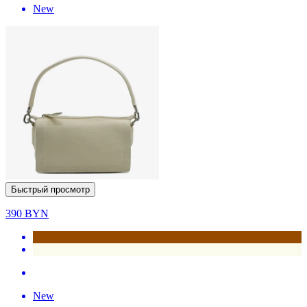
New
Быстрый просмотр
390
BYN
New