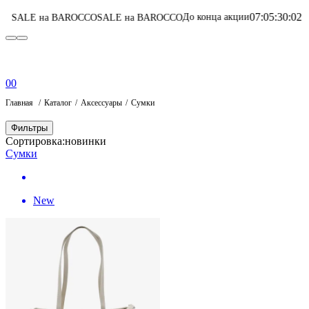
07
:
05
:
30
:
02
До конца акции
 BAROCCO
SALE на BAROCCO
Перейти в ката
0
0
Главная
Каталог
Аксессуары
Сумки
Фильтры
Сортировка:
новинки
Сумки
New