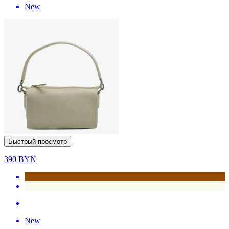
New
Быстрый просмотр
390
BYN
New