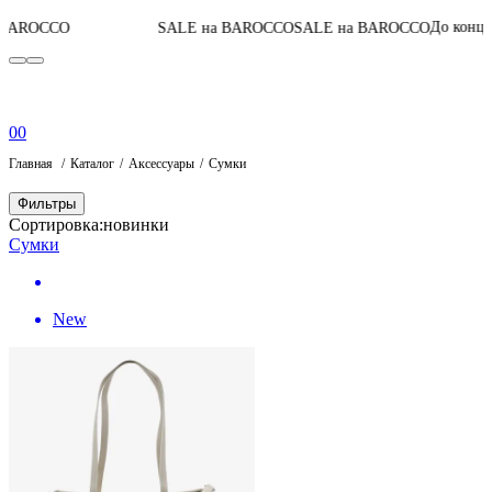
06
:
18
:
0
До конца акции
SALE на BAROCCO
SALE на BAROCCO
0
0
Главная
Каталог
Аксессуары
Сумки
Фильтры
Сортировка:
новинки
Сумки
New