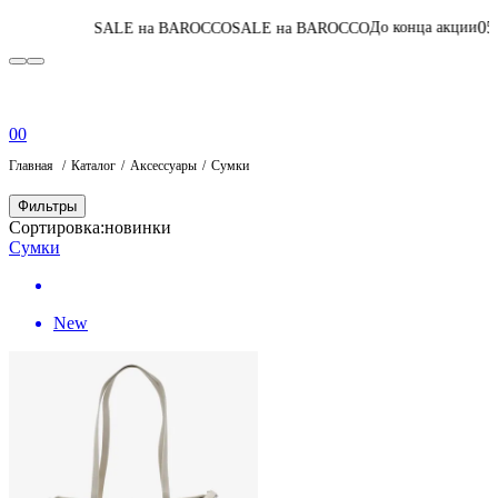
05
:
13
:
54
:
06
До конца акции
ALE на BAROCCO
SALE на BAROCCO
Пере
0
0
Главная
Каталог
Аксессуары
Сумки
Фильтры
Сортировка:
новинки
Сумки
New