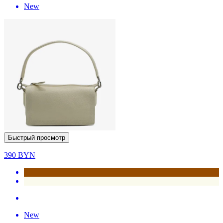
New
Быстрый просмотр
390
BYN
New