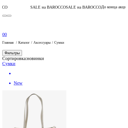
04
:
06
:
45
:
26
До конца акции
SALE на BAROCCO
SALE на BAROCCO
0
0
Главная
Каталог
Аксессуары
Сумки
Фильтры
Сортировка:
новинки
Сумки
New