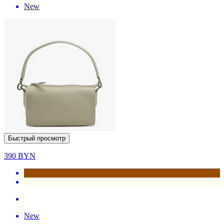
New
Быстрый просмотр
390
BYN
New