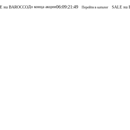
06
:
09
:
21
:
49
До конца акции
CCO
SALE на BAROCCO
S
Перейти в каталог