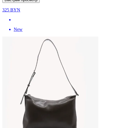
325
BYN
New