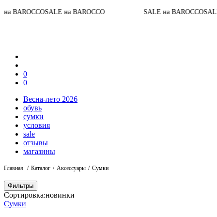
CCO
SALE на BAROCCO
SALE на BAROCCO
SALE на BARO
0
0
Весна-лето 2026
обувь
сумки
условия
sale
отзывы
магазины
Главная
Каталог
Аксессуары
Сумки
Фильтры
Сортировка:
новинки
Сумки