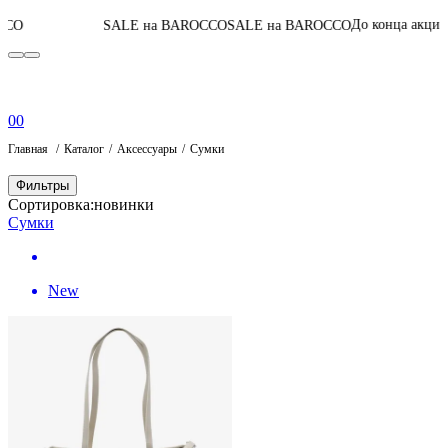
06
:
00
:
36
:
16
До конца акции
SALE на BAROCCO
SALE на BAROCCO
П
0
0
Главная
Каталог
Аксессуары
Сумки
Фильтры
Сортировка:
новинки
Сумки
New