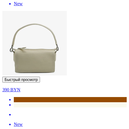
New
Быстрый просмотр
390
BYN
New