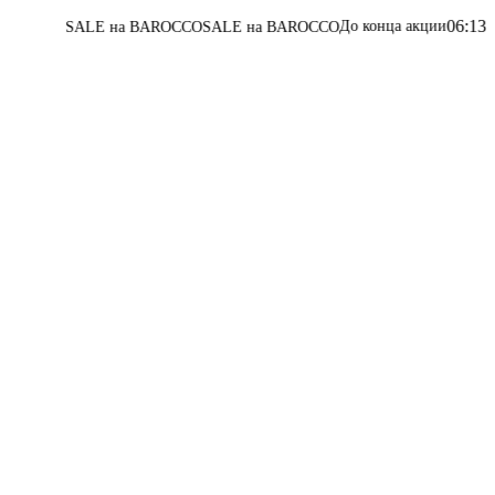
06
:
13
:
10
:
45
До конца акции
ALE на BAROCCO
SALE на BAROCCO
Перей