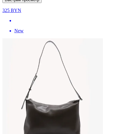
325
BYN
New