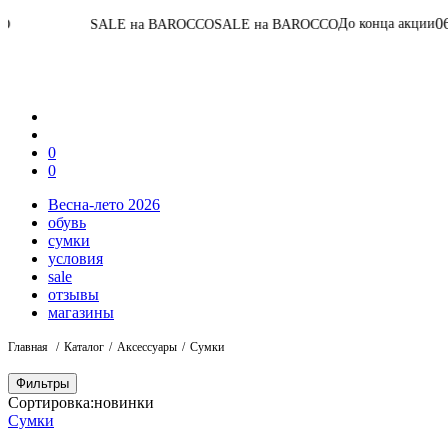
06
:
13
:
10
:
45
До конца акции
SALE на BAROCCO
SALE на BAROCCO
0
0
Весна-лето 2026
обувь
сумки
условия
sale
отзывы
магазины
Главная
Каталог
Аксессуары
Сумки
Фильтры
Сортировка:
новинки
Сумки