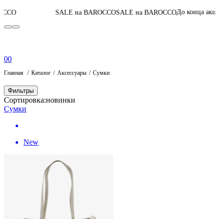
06
:
01
:
02
:
11
До конца акции
SALE на BAROCCO
SALE на BAROCCO
0
0
Главная
Каталог
Аксессуары
Сумки
Фильтры
Сортировка:
новинки
Сумки
New