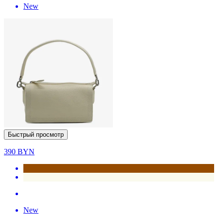
New
Быстрый просмотр
390
BYN
New