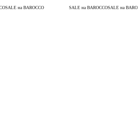
До конц
а BAROCCO
SALE на BAROCCO
SALE на BAROCCO