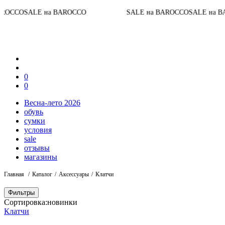
До
LE на BAROCCO
SALE на BAROCCO
SALE на BAROCCO
0
0
Весна-лето 2026
обувь
сумки
условия
sale
отзывы
магазины
Главная
Каталог
Аксессуары
Клатчи
Фильтры
Сортировка:
новинки
Клатчи