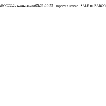
05
:
21
:
29
:
55
 конца акции
SALE на BAROCCO
SALE н
Перейти в каталог