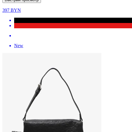
397
BYN
New